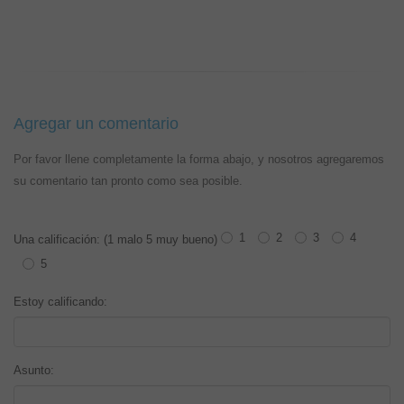
Agregar un comentario
Por favor llene completamente la forma abajo, y nosotros agregaremos
su comentario tan pronto como sea posible.
1
2
3
4
Una calificación: (1 malo 5 muy bueno)
5
Estoy calificando:
Asunto: