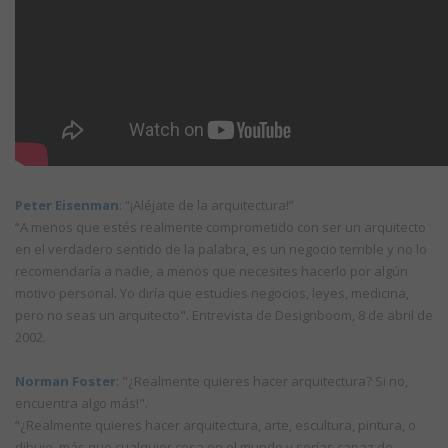
Peter Eisenman
: “¡Aléjate de la arquitectura!”
“A menos que estés realmente comprometido con ser un arquitecto
en el verdadero sentido de la palabra, es un negocio terrible y no lo
recomendaría a nadie, a menos que necesites hacerlo por algún
motivo personal. Yo diría que estudies negocios, leyes, medicina,
pero no seas un arquitecto". Entrevista de Designboom, 8 de abril de
2002.
Norman Foster
: "¿Realmente quieres hacer arquitectura? Si no,
encuentra algo más!".
“¿Realmente quieres hacer arquitectura, arte, escultura, pintura, o
dibujo, más que cualquier cosa en el mundo y serías capaz de