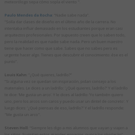
meteorólogo sepa cómo sopla el viento ".
Paulo Mendes da Rocha
: “Nadie sabe nada”.
“Solía dar clases de diseño en el último año de la carrera. No
intentaba influir demasiado en los estudiantes porque eran casi
arquitectos profesionales. Por supuesto creen que lo saben todo,
pero la realidad es que nadie sabe nada. Pero un buen maestro
tiene que hacer como que sabe. Sabes que no sabes pero es
urgente hacer algo. Tienes que descubrir el conocimiento: ése es el
punto”.
Louis Kahn
: “¿Qué quieres, ladrillo?”
“Si alguna vez se quedan sin inspiración, pidan consejo a los
materiales. Le dices a un ladrillo: '¿Qué quieres, ladrillo?' Y el ladrillo
te dice: ‘Me gusta un arco’. Y le dices al ladrillo: ‘Yo también quiero
uno, pero los arcos son caros y puedo usar un dintel de concreto'. Y
luego dices: '¿Qué piensas de eso, ladrillo?' Y el ladrillo responde:
"Me gusta un arco".
Steven Holl
: “Siempre les digo a mis alumnos que vayan y viajen a
los sitios. Si visitan estos grandes espacios, nunca los olvidarán”.