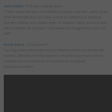
Zaha Hadid
: “Enfócate y trabaja duro”.
“Tienes que estar muy concentrado y trabajar muy duro, ¡pero no se
trata de trabajar duro sin saber cuál es tu objetivo! Los objetivos
pueden cambiar, pero debes tener un objetivo. Saber qué es lo que
estás tratando de descubrir”. Entrevista con Designboom, enero de
2007.
Frank Gehry
: “¡Sé tú mismo!”
"Les digo a mis estudiantes que no deberían mirar por encima del
hombro, deberían ser ellos mismos y encontrar su propio camino.
Lentamente se convertirán en expertos en su trabajo”.
Entrevista en video: