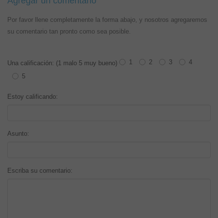
Agregar un comentario
Por favor llene completamente la forma abajo, y nosotros agregaremos
su comentario tan pronto como sea posible.
1
2
3
4
Una calificación: (1 malo 5 muy bueno)
5
Estoy calificando:
Asunto:
Escriba su comentario: