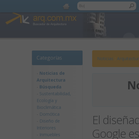
Categorías
Noticias
:
Arquitectu
-
Noticias de
Arquitectura
No
-
Búsqueda
-
Sustentabilidad,
Ecologí­a y
Bioclimática
-
Domótica
El diseñad
-
Diseño de
Interiores
Google e
-
Inmuebles