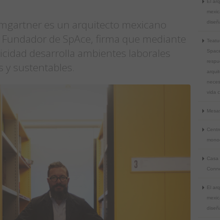
El arq
mexic
mgartner es un arquitecto mexicano
diseña
 Fundador de SpAce, firma que mediante
Teatu
felicidad desarrolla ambientes laborales
Space
respu
s y sustentables.
arquit
neces
vida 
Mesas
Centro
monoc
Casa 
Conne
El arq
mexic
diseña