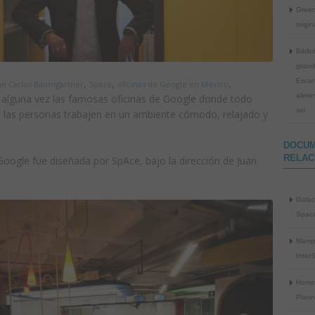
Green
origi
Bibli
grand
Escan
,
,
,
an Carlos Baumgartner
Space
oficinas de Google en México
alime
 alguna vez las famosas oficinas de Google donde todo
sol
 las personas trabajen en un ambiente cómodo, relajado y
DOCU
RELAC
oogle fue diseñada por SpAce, bajo la dirección de Juan
Galac
Space
Mamp
Inter
Home
Plann