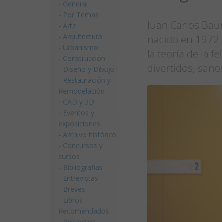
-
General
-
Por Temas
Juan Carlos Bau
-
Arte
-
Arquitectura
nacido en 1972.
-
Urbanismo
la teoría de la 
-
Construcción
divertidos, sano
-
Diseño y Dibujo
-
Restauración y
Remodelación
-
CAD y 3D
-
Eventos y
exposiciones
-
Archivo histórico
-
Concursos y
cursos
-
Bibliografias
-
Entrevistas
-
Breves
-
Libros
Recomendados
-
Proyectos