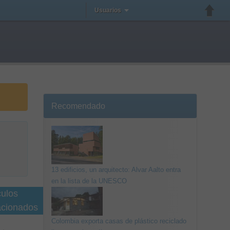
Usuarios
Recomendado
13 edificios, un arquitecto: Alvar Aalto entra
en la lista de la UNESCO
culos
acionados
Colombia exporta casas de plástico reciclado