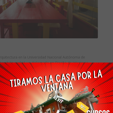
rquitectura en la Universidad Nacional Autónoma de
ambién realizó un diplomado en Diseño de Interiores.
 del arte por la Universidad de Berkeley, California, de
La Domus Academy, Milán, es uno de los primeros
nos acreditado como Arquitecto LEED por el US Green
lo más lejos posible el concepto de Diseño de interiores al
rtas y lúdicas.