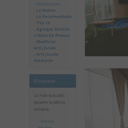
-
Instalaciones
-
Lo Nuevo
-
Lo Recomendado
-
Top 10
-
Agregar Noticia
o Nota De Prensa
-
Modificar
Artï¿½culo
-
Artï¿½culo
Aleatorio
Búsqueda
Lo más buscado
durante la última
semana:
-
Premio
Pritzker