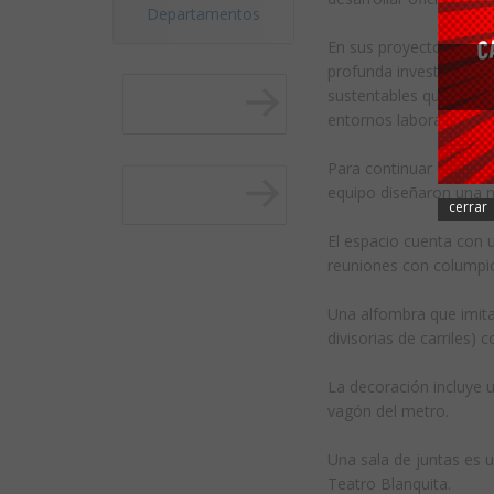
Departamentos
En sus proyectos no sol
profunda investigación,
sustentables que respe
entornos laborales.
Para continuar con la i
equipo diseñaron una m
cerrar
El espacio cuenta con 
reuniones con columpio
Una alfombra que imita 
divisorias de carriles) 
La decoración incluye u
vagón del metro.
Una sala de juntas es u
Teatro Blanquita.