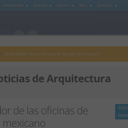
Documentos
Noticias
Cursos
Más..
Nosotros
ra
: El diseñador de las oficinas de Google es mexicano
ticias de Arquitectura
or de las oficinas de
Artí
Rel
s mexicano