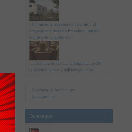
¿Un museo o una caja de concreto? El
proyecto que dividió a Ecuador y terminó
envuelto en una tormen...
La otra cara de las casas impresas en 3D:
proyectos fallidos y millones perdidos
Buscador de Arquitectura
(arq.com.mx)
Descargas