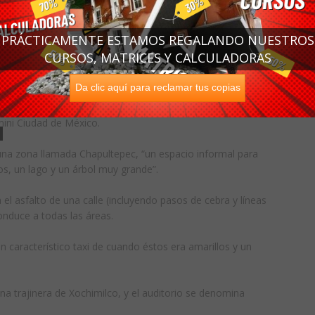
o se desarrolla el diseño, sino que se lleva a cabo una
PRÁCTICAMENTE ESTAMOS REGALANDO NUESTROS
 que involucra el desarrollo tecnológico y soluciones
CURSOS, MATRICES Y CALCULADORAS
tan el medio ambiente, y que ayudan a mejorar los
Da clic aquí para reclamar tus copias
dea lúdica de las oficinas de Google, Baumgartner y su
ini Ciudad de México.
una zona llamada Chapultepec, “un espacio informal para
s, un lago y un árbol muy grande”.
el asfalto de una calle (incluyendo pasos de cebra y líneas
conduce a todas las áreas.
n característico taxi de cuando éstos era amarillos y un
na trajinera de Xochimilco, y el auditorio se denomina