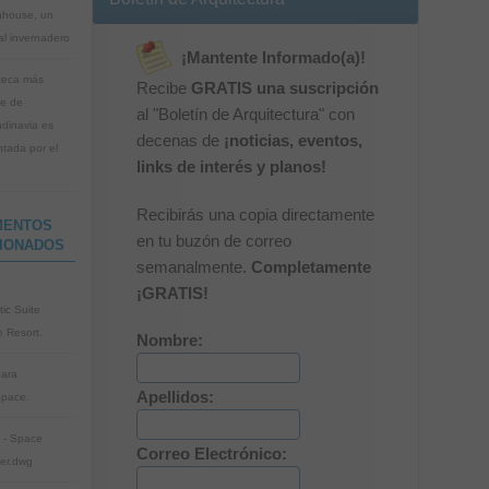
house, un
nal invernadero
¡Mantente Informado(a)!
oteca más
Recibe
GRATIS una suscripción
e de
al "Boletín de Arquitectura" con
dinavia es
decenas de
¡noticias, eventos,
ntada por el
links de interés y planos!
Recibirás una copia directamente
MENTOS
en tu buzón de correo
IONADOS
semanalmente.
Completamente
¡GRATIS!
tic Suite
 Resort.
Nombre:
ara
Apellidos:
Space.
 - Space
Correo Electrónico:
er.dwg