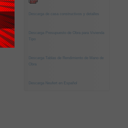
Descarga de casa constructivos y detalles
Descarga Presupuesto de Obra para Vivienda
Tipo
Descarga Tablas de Rendimiento de Mano de
Obra
Descarga Neufert en Español