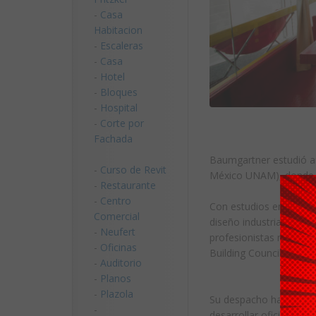
-
Casa
Habitacion
-
Escaleras
-
Casa
-
Hotel
-
Bloques
-
Hospital
-
Corte por
Fachada
Baumgartner estudió a
-
Curso de Revit
México UNAM), donde t
-
Restaurante
-
Centro
Con estudios en historia
Comercial
diseño industrial por 
-
Neufert
profesionistas mexica
-
Oficinas
Building Council.
-
Auditorio
-
Planos
-
Plazola
Su despacho ha llevado 
-
desarrollar oficinas abie