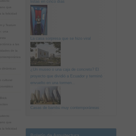
uitecto
listas en cinco días
ano que
 la felicidad
m y Teatum
: una
esta
La casa sorpresa que se hizo viral
ectónica a las
idades de la
contemporánea
 dinámicas
¿Un museo o una caja de concreto? El
proyecto que dividió a Ecuador y terminó
 cultural
envuelto en una tormen...
romático
Brick
ction
Casas de bambú muy contemporáneas
uitecto
ano que
 la felicidad
Boletín de Arquitectura