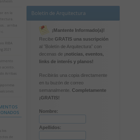
enheim
Boletín de Arquitectura
r en la
tectura.
jos… arriba
¡Mantente Informado(a)!
.c.
Recibe
GRATIS una suscripción
io RIBA
al "Boletín de Arquitectura" con
ing 2021
decenas de
¡noticias, eventos,
avimento
links de interés y planos!
 acento.
do Arribas
Recibirás una copia directamente
en tu buzón de correo
 japonesa
semanalmente.
Completamente
balcones
¡GRATIS!
MENTOS
Nombre:
IONADOS
Apellidos:
 los
ectos de