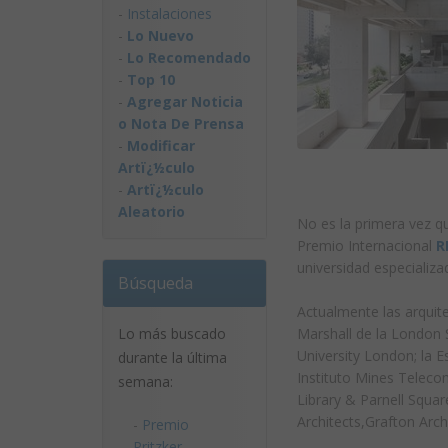
-
Instalaciones
-
Lo Nuevo
-
Lo Recomendado
-
Top 10
-
Agregar Noticia
o Nota De Prensa
-
Modificar
Artï¿½culo
-
Artï¿½culo
Aleatorio
No es la primera vez q
Premio Internacional
R
universidad especializa
Búsqueda
Actualmente las arquite
Lo más buscado
Marshall de la London 
University London; la 
durante la última
Instituto Mines Telecom 
semana:
Library & Parnell Squar
Architects,Grafton Arch
-
Premio
Pritzker