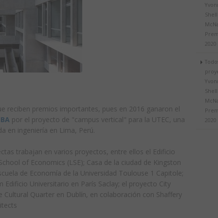
Yvonn
Shell
McN
Prem
2020
Todos
proy
Yvonn
Shell
McN
ue reciben premios importantes, pues en 2016 ganaron el
Prem
IBA
por el proyecto de "campus vertical" para la UTEC, una
2020
da en ingeniería en Lima, Perú.
ctas trabajan en varios proyectos, entre ellos el Edificio
School of Economics (LSE); Casa de la ciudad de Kingston
Escuela de Economía de la Universidad Toulouse 1 Capitole;
Edificio Universitario en París Saclay; el proyecto City
e Cultural Quarter en Dublín, en colaboración con Shaffery
itects