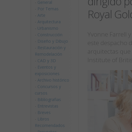
dirigido p
-
General
-
Por Temas
Royal Go
-
Arte
-
Arquitectura
-
Urbanismo
Yvonne Farrell 
-
Construcción
-
Diseño y Dibujo
este despacho d
-
Restauración y
arquitectas que 
Remodelación
Institute of Brit
-
CAD y 3D
-
Eventos y
exposiciones
-
Archivo histórico
-
Concursos y
cursos
-
Bibliografias
-
Entrevistas
-
Breves
-
Libros
Recomendados
-
Proyectos