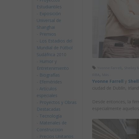
Estudiantiles
-
Exposición
Universal de
Shanghai
-
Premios
-
Los Estadios del
Mundial de Fútbol
Sudáfrica 2010
-
Humor y
,
Entretenimiento
Yvonne Farrell
Shelley
,
-
Biografías
RIBA
Más...
Yvonne Farrell
y
Shel
-
Efemérides
ciudad de Dublín, Irlan
-
Artículos
especiales
Desde entonces, la firm
-
Proyectos y Obras
especialmente aquellos
Destacadas
-
Tecnología
-
Materiales de
Construccion
-
Precios Unitarios