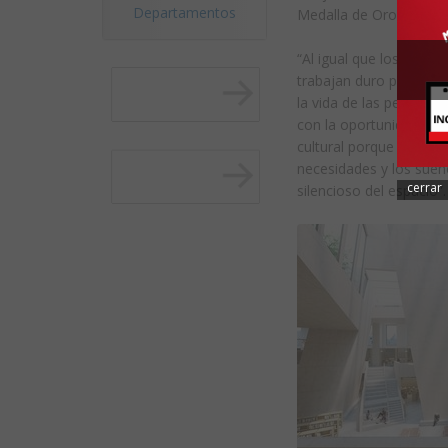
Departamentos
Medalla de Oro 2020:
“Al igual que los arqui
trabajan duro para pre
la vida de las personas
con la oportunidad de a
cultural porque es el r
necesidades y los sueñ
cerrar
silencioso del espacio”.