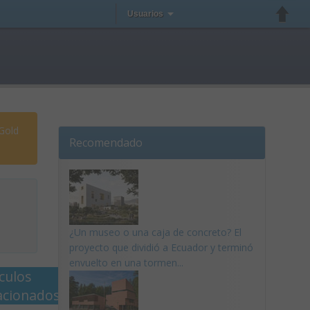
Usuarios
 Gold
Recomendado
¿Un museo o una caja de concreto? El
proyecto que dividió a Ecuador y terminó
envuelto en una tormen...
ículos
acionados