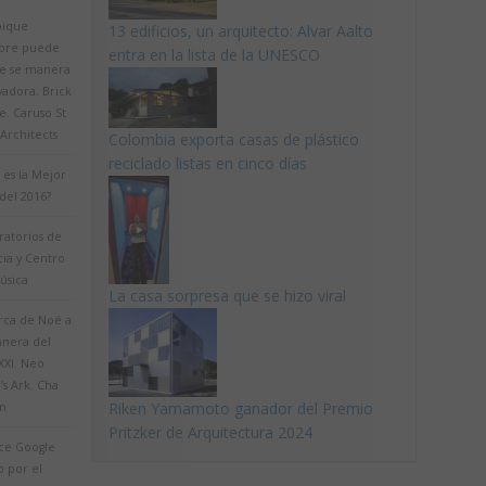
bique
13 edificios, un arquitecto: Alvar Aalto
pre puede
entra en la lista de la UNESCO
se se manera
vadora. Brick
e. Caruso St
Architects
Colombia exporta casas de plástico
reciclado listas en cinco días
 es la Mejor
del 2016?
ratorios de
ia y Centro
úsica
La casa sorpresa que se hizo viral
rca de Noé a
anera del
 XXI. Neo
s Ark. Cha
Riken Yamamoto ganador del Premio
in
Pritzker de Arquitectura 2024
ce Google
o por el