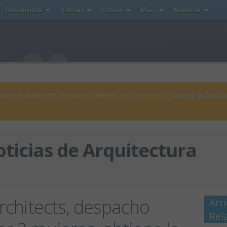
Documentos
Noticias
Cursos
Más..
Nosotros
Grafton Architects, despacho dirigido por 2 mujeres, obtiene la Royal
ticias de Arquitectura
rchitects, despacho
Art
Rel