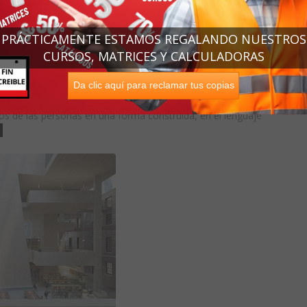
PRÁCTICAMENTE ESTAMOS REGALANDO NUESTROS
tectos de todo el mundo, todos en Grafton Architects
CURSOS, MATRICES Y CALCULADORAS
star a cada proyecto la atención necesaria para enriquecer
. Para nosotros, la arquitectura es una profesión optimista,
nticipar realidades futuras. Es de la mayor importancia
Da clic aquí para reclamar tus copias
ecinto construido de la vida humana. Traduce las
os de las personas en una forma construida, en el lenguaje