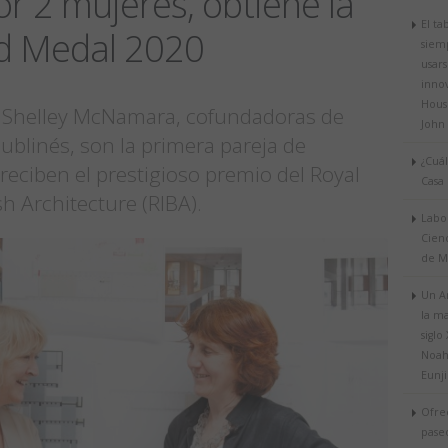
or 2 mujeres, obtiene la
El ta
ld Medal 2020
siem
usar
inno
Hous
y Shelley McNamara, cofundadoras de
John 
ublinés, son la primera pareja de
¿Cuál
reciben el prestigioso premio del Royal
Casa 
ish Architecture (RIBA).
Labo
Cienc
de M
Un A
la m
siglo
Noah’
Eunj
Ofre
pase