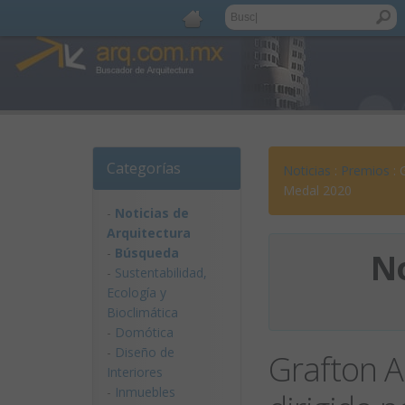
Categorías
Noticias
:
Premios
: 
Medal 2020
-
Noticias de
Arquitectura
-
Búsqueda
No
-
Sustentabilidad,
Ecologí­a y
Bioclimática
-
Domótica
-
Diseño de
Grafton A
Interiores
-
Inmuebles