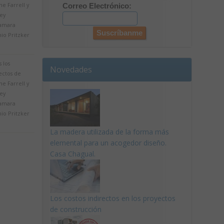
e Farrell y
Correo Electrónico:
ey
amara
io Pritzker
 los
Novedades
ectos de
e Farrell y
ey
amara
io Pritzker
La madera utilizada de la forma más
elemental para un acogedor diseño.
Casa Chagual.
Los costos indirectos en los proyectos
de construcción