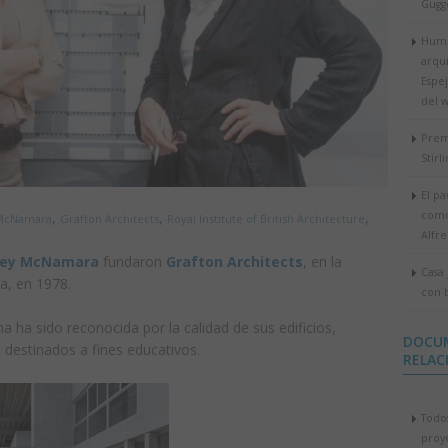
Gugg
Humo
arqui
Espe
del w
Prem
Stirl
El p
como
,
,
,
 McNamara
Grafton Architects
Royal Institute of British Architecture
Alfre
ley McNamara
fundaron
Grafton Architects
, en la
Casa
da, en 1978.
con 
a ha sido reconocida por la calidad de sus edificios,
DOCU
 destinados a fines educativos.
RELAC
Todos
proy