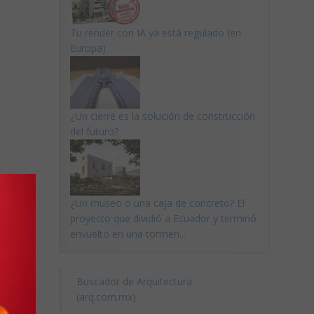
Tu render con IA ya está regulado (en
Europa)
¿Un cierre es la solución de construcción
del futuro?
¿Un museo o una caja de concreto? El
proyecto que dividió a Ecuador y terminó
envuelto en una tormen...
Buscador de Arquitectura
(arq.com.mx)