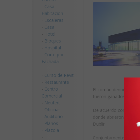
-
Casa
Habitacion
-
Escaleras
-
Casa
-
Hotel
-
Bloques
-
Hospital
-
Corte por
Fachada
-
Curso de Revit
-
Restaurante
-
Centro
El común denominador d
Comercial
fueron ganados por Gra
-
Neufert
-
Oficinas
De acuerdo con el bole
-
Auditorio
donde abrieron su prime
-
Planos
Dublín.
-
Plazola
-
Conjuntamente, las arq