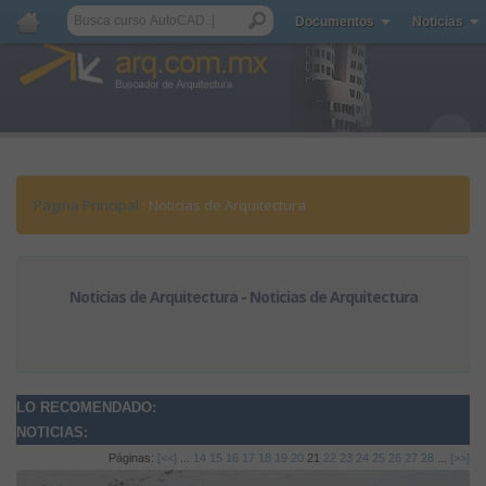
Documentos
Noticias
Página Principal
: Noticias de Arquitectura
Noticias de Arquitectura - Noticias de Arquitectura
LO RECOMENDADO:
NOTICIAS:
Páginas:
[<<]
...
14
15
16
17
18
19
20
21
22
23
24
25
26
27
28
...
[>>]