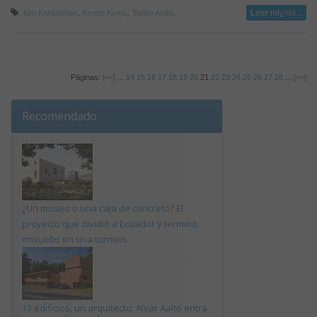
,
,
,
Leer mï¿½s...
Kim Kardashian
Kengo Kuma
Tadao Ando
Páginas:
[<<]
...
14
15
16
17
18
19
20
21
22
23
24
25
26
27
28
...
[>>]
Recomendado
¿Un museo o una caja de concreto? El
proyecto que dividió a Ecuador y terminó
envuelto en una tormen...
13 edificios, un arquitecto: Alvar Aalto entra