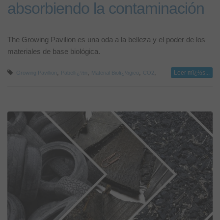
absorbiendo la contaminación
The Growing Pavilion es una oda a la belleza y el poder de los
materiales de base biológica.
,
,
,
,
Leer mï¿½s...
Growing Pavillion
Pabellï¿½n
Material Biolï¿½gico
CO2