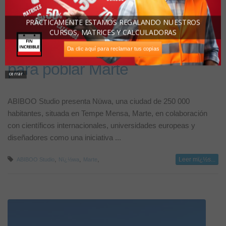
PRÁCTICAMENTE ESTAMOS REGALANDO NUESTROS
CURSOS, MATRICES Y CALCULADORAS
El proyecto de ABIBOO Studio
Da clic aquí para reclamar tus copias
para poblar Marte
cerrar
ABIBOO Studio presenta Nüwa, una ciudad de 250 000
habitantes, situada en Tempe Mensa, Marte, en colaboración
con científicos internacionales, universidades europeas y
diseñadores como una iniciativa ...
,
,
,
Leer mï¿½s...
ABIBOO Studio
Nï¿½wa
Marte