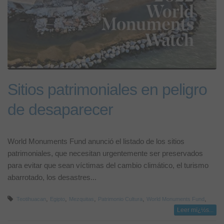
Sitios patrimoniales en peligro
de desaparecer
World Monuments Fund anunció el listado de los sitios
patrimoniales, que necesitan urgentemente ser preservados
para evitar que sean víctimas del cambio climático, el turismo
abarrotado, los desastres...
,
,
,
,
,
Teotihuacan
Egipto
Mezquitas
Patrimonio Cultura
World Monuments Fund
Leer mï¿½s...