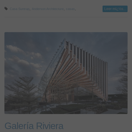
,
,
,
Leer mï¿½s...
Casa Suntrap
Anderson Architecture
casas
Galería Riviera