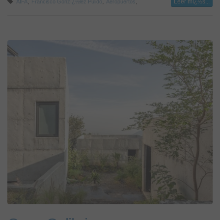
,
,
,
Leer mï¿½s...
AIFA
Francisco Gonzï¿½lez Pulido
Aeropuertos