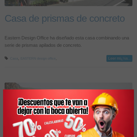
Casa de prismas de concreto
Eastern Design Office ha diseñado esta casa combinando una
serie de prismas apilados de concreto.
,
,
Leer mï¿½s...
Casa
EASTERN design office