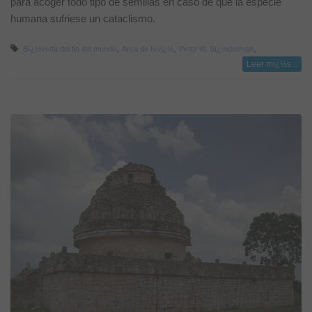
para acoger todo tipo de semillas en caso de que la especie
humana sufriese un cataclismo.
,
,
,
Bï¿½veda del fin del mundo
Arca de Noï¿½
Peter W. Sï¿½derman
Leer mï¿½s...