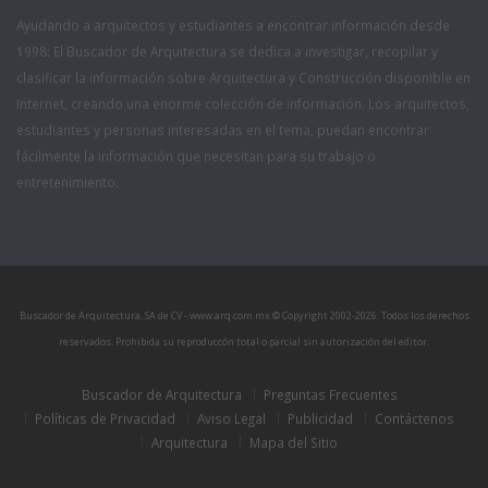
Ayudando a arquitectos y estudiantes a encontrar información desde
1998: El Buscador de Arquitectura se dedica a investigar, recopilar y
clasificar la información sobre Arquitectura y Construcción disponible en
Internet, creando una enorme colección de información. Los arquitectos,
estudiantes y personas interesadas en el tema, puedan encontrar
fácilmente la información que necesitan para su trabajo o
entretenimiento.
Buscador de Arquitectura, SA de CV - www.arq.com.mx © Copyright 2002-
2026. Todos los derechos
reservados. Prohibida su reproduccón total o parcial sin autorización del editor.
Buscador de Arquitectura
Preguntas Frecuentes
Políticas de Privacidad
Aviso Legal
Publicidad
Contáctenos
Arquitectura
Mapa del Sitio