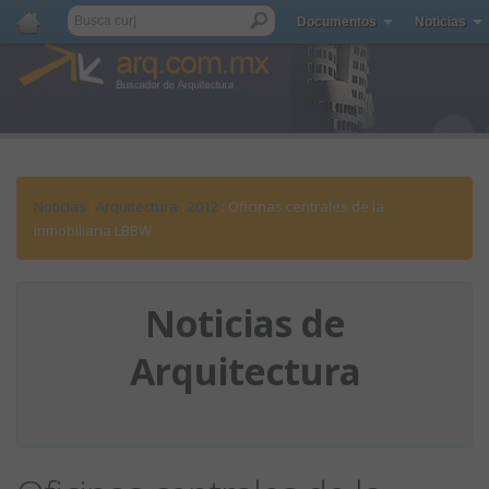
Documentos
Noticias
Noticias
:
Arquitectura
:
2012
: Oficinas centrales de la
inmobiliaria LBBW
Noticias de
Arquitectura