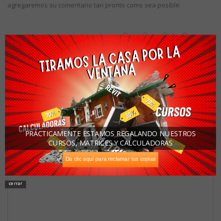
agregaremos su comentario tan pronto como sea posible.
1
2
3
4
Una calificación: (1 malo 5 muy bueno)
5
Estoy calificando:
Asunto:
PRÁCTICAMENTE ESTAMOS REGALANDO NUESTROS
CURSOS, MATRICES Y CALCULADORAS
Escriba su comentario:
Da clic aquí para reclamar tus copias
cerrar