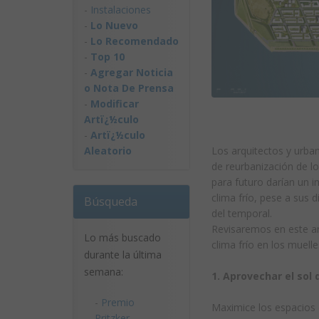
-
Instalaciones
-
Lo Nuevo
-
Lo Recomendado
-
Top 10
-
Agregar Noticia
o Nota De Prensa
-
Modificar
Artï¿½culo
-
Artï¿½culo
Aleatorio
Los arquitectos y urba
de reurbanización de l
para futuro darían un 
clima frío, pese a sus 
Búsqueda
del temporal.
Revisaremos en este ar
Lo más buscado
clima frío en los muelle
durante la última
semana:
1. Aprovechar el sol 
-
Premio
Maximice los espacios 
Pritzker