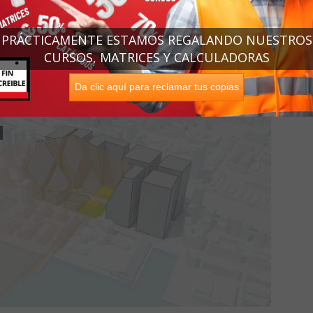
á en la ciudad de San Francisco donde se aprovecha la luz
, que durante años estuvieron afectados por las sombras de
PRÁCTICAMENTE ESTAMOS REGALANDO NUESTROS
CURSOS, MATRICES Y CALCULADORAS
Da clic aquí para reclamar tus copias