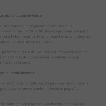
zas que bloquen el viento
no, los vientos pueden producir descensos en la
que es normal, de 20° a 24°. Para las personas que gustan
os durante los meses de invierno necesitan estar protegidas
que bloquean el viento en la calle.
el proyecto en la isla de Chaudière en Ottawa en donde el
égicamente más de 300 hectáreas de árboles de gran
 viento de invierno.
ara el crudo invierno
ícil, al punto de congelación, las personas desean caminar
egundos por lo que se puede implementar pequeños
ia.
 la ciudad de San Francisco y en Buffalo, con pequeños