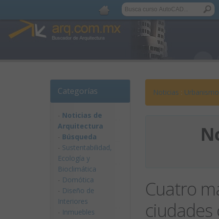
Categorías
Noticias
:
Urbanismo
-
Noticias de
Arquitectura
No
-
Búsqueda
-
Sustentabilidad,
Ecologí­a y
Bioclimática
-
Domótica
Cuatro m
-
Diseño de
Interiores
ciudades c
-
Inmuebles