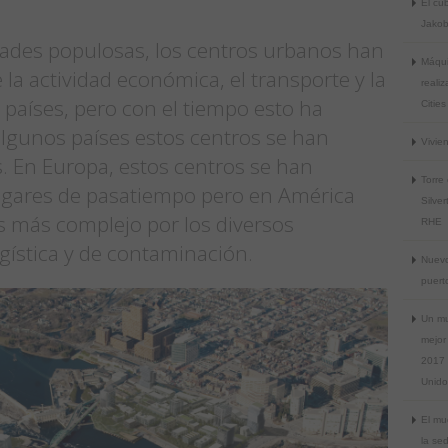
El cu
Jakob
ades populosas, los centros urbanos han
Máqui
e la actividad económica, el transporte y la
reali
 países, pero con el tiempo esto ha
Citie
lgunos países estos centros se han
Vivie
s. En Europa, estos centros se han
Torre
ugares de pasatiempo pero en América
Silver
es más complejo por los diversos
RHE
gística y de contaminación.
Nuevo
puert
Un mu
mejor 
2017 
Unido
El mu
la se