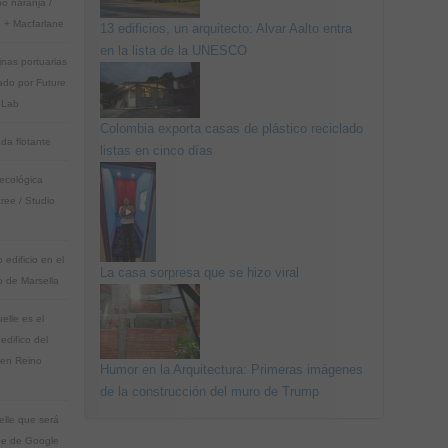
bo naranja /
 + Macfarlane
13 edificios, un arquitecto: Alvar Aalto entra
en la lista de la UNESCO
nas portuarias
zado por Future
s Lab
Colombia exporta casas de plástico reciclado
nda flotante
listas en cinco días
 ecológica
tree / Studio
 edificio en el
La casa sorpresa que se hizo viral
o de Marsella
elle es el
edifico del
en Reino
Humor en la Arquitectura: Primeras imágenes
de la construcción del muro de Trump
elle que será
de de Google