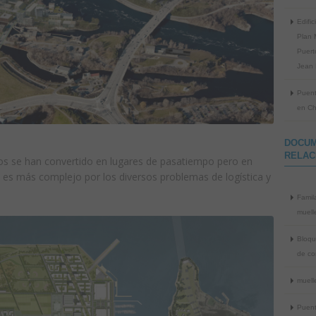
Edific
Plan 
Puert
Jean 
Puent
en Ch
DOCU
RELAC
os se han convertido en lugares de pasatiempo pero en
 es más complejo por los diversos problemas de logística y
Famil
muelle
Bloqu
de co
muell
Puent