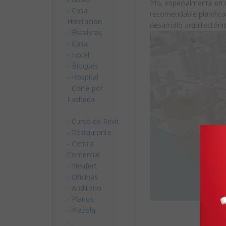
frío, especialmente en 
-
Casa
recomendable planificar
Habitacion
desarrollo arquitectóni
-
Escaleras
-
Casa
-
Hotel
-
Bloques
-
Hospital
-
Corte por
Fachada
-
Curso de Revit
-
Restaurante
-
Centro
Comercial
-
Neufert
-
Oficinas
-
Auditorio
-
Planos
-
Plazola
-