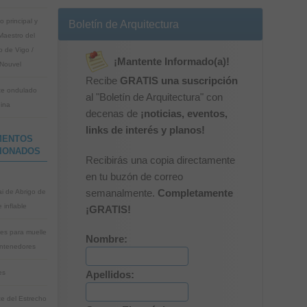
io principal y
Boletín de Arquitectura
Maestro del
o de Vigo /
¡Mantente Informado(a)!
Nouvel
Recibe
GRATIS una suscripción
e ondulado
al "Boletín de Arquitectura" con
ina
decenas de
¡noticias, eventos,
links de interés y planos!
MENTOS
IONADOS
Recibirás una copia directamente
en tu buzón de correo
ai de Abrigo de
semanalmente.
Completamente
 inflable
¡GRATIS!
es para muelle
Nombre:
ntenedores
es
Apellidos:
e del Estrecho