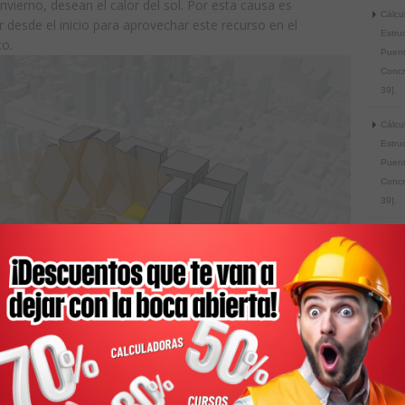
invierno, desean el calor del sol. Por esta causa es
Cálcu
 desde el inicio para aprovechar este recurso en el
Estru
co.
Puent
Concr
39].
Cálcu
Estru
Puent
Concr
39].
Cálcu
Estru
Puent
Concr
39].