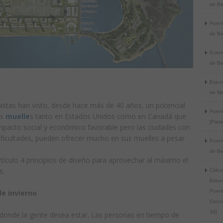
de Be
Puent
de Ber
Puent
de Be
Expos
de M
nistas han visto, desde hace más de 40 años, un potencial
Puent
os
muelle
s tanto en Estados Unidos como en Canadá que
[Parte
impacto social y económico favorable pero las ciudades con
dificultades, pueden ofrecer mucho en sus muelles a pesar
Puent
de Ber
tículo 4 principios de diseño para aprovechar al máximo el
s.
Cálcu
Estru
Puent
de invierno
Concr
39].
donde la gente desea estar. Las personas en tiempo de