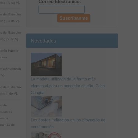
Correo Electrónico:
ring [IV de V].
e del Estrecho
ing [III de V].
e del Estrecho
ring [V de V].
Novedades
ición Puente
adera
e Rion Antirion
 V].
La madera utilizada de la forma más
elemental para un acogedor diseño. Casa
e del Estrecho
Chagual.
ing [I de V].
lo de
cturas de
es de
Los costos indirectos en los proyectos de
eto [31 de
construcción