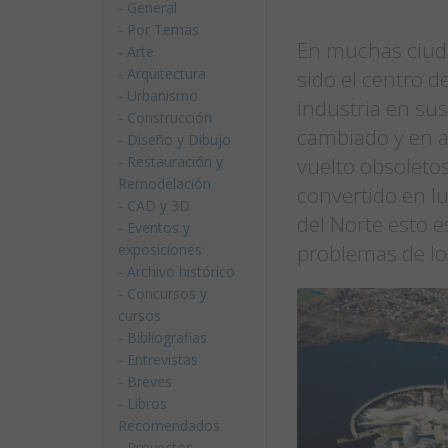
-
General
-
Por Temas
En muchas ciud
-
Arte
-
Arquitectura
sido el centro d
-
Urbanismo
industria en sus
-
Construcción
cambiado y en a
-
Diseño y Dibujo
-
Restauración y
vuelto obsoleto
Remodelación
convertido en l
-
CAD y 3D
del Norte esto 
-
Eventos y
problemas de lo
exposiciones
-
Archivo histórico
-
Concursos y
cursos
-
Bibliografias
-
Entrevistas
-
Breves
-
Libros
Recomendados
-
Proyectos