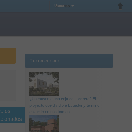
Usuarios
Recomendado
¿Un museo o una caja de concreto? El
proyecto que dividió a Ecuador y terminó
culos
envuelto en una tormen...
acionados