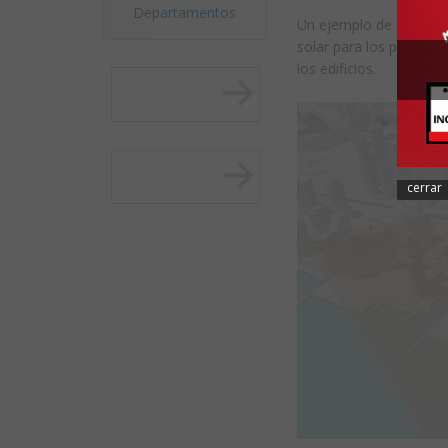
Departamentos
Un ejemplo de esto est
solar para los parques
los edificios.
cerrar