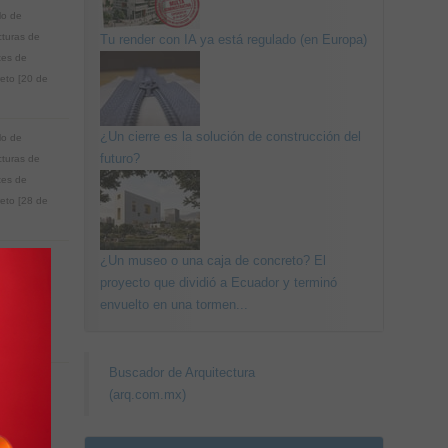
lo de
cturas de
Tu render con IA ya está regulado (en Europa)
es de
eto [20 de
¿Un cierre es la solución de construcción del
lo de
futuro?
cturas de
es de
eto [28 de
¿Un museo o una caja de concreto? El
lo de
cturas de
proyecto que dividió a Ecuador y terminó
es de
envuelto en una tormen...
eto [29 de
Buscador de Arquitectura
(arq.com.mx)