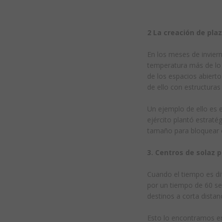
2 La creación de pla
En los meses de invier
temperatura más de lo 
de los espacios abiert
de ello con estructuras 
Un ejemplo de ello es 
ejército plantó estrat
tamaño para bloquear el
3. Centros de solaz p
Cuando el tiempo es dif
por un tiempo de 60 s
destinos a corta distanc
Esto lo encontramos en