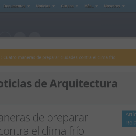
Documentos
Noticias
Cursos
Más..
Nosotros
: Cuatro maneras de preparar ciudades contra el clima frío
ticias de Arquitectura
aneras de preparar
Artí
Rel
ontra el clima frío