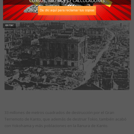
Tokio
CURSOS, MATRICES Y CALCULADORAS
Da clic aquí para reclamar tus copias
cerrar
33 millones de metros cuadrados de destrucción por el Gran
Terremoto de Kanto, que además de destruir Tokio, también acabó
con Yokohama y más poblaciones en la llanura de Kanto.