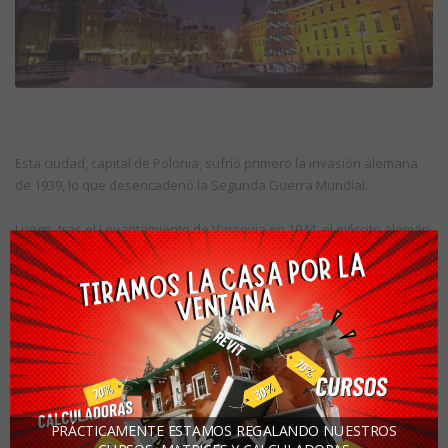
Esta ciudad, capital de Polonia, sufrió primero la invasión alemana
de 1939, lo que desencadenó la Segunda Guerra Mundial.
Luego, tras el Levantamiento de Varsovia en 1944, el ejército alemán
bombardeó sin misericordia la ciudad. Luego, lo que quedó en pie
fue pasto para el fuego de los lanzallamas.
Se destruyeron bibliotecas, archivos históricos, iglesias y palacios
del siglo XIII.
Hacia la década de 1960, fueron reconstruidos la plaza del mercado,
el castillo real, las murallas y los palacios así como el casco antiguo.
PRÁCTICAMENTE ESTAMOS REGALANDO NUESTROS