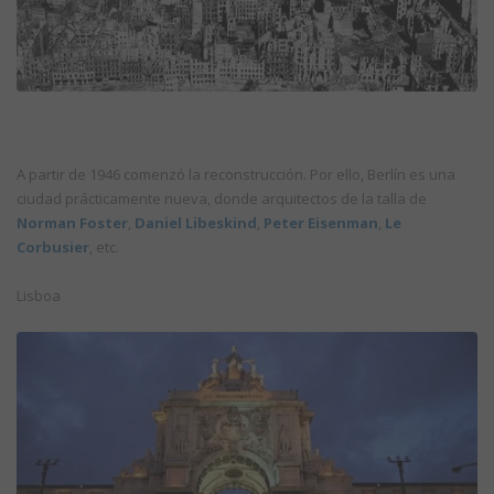
A partir de 1946 comenzó la reconstrucción. Por ello, Berlín es una
ciudad prácticamente nueva, donde arquitectos de la talla de
Norman Foster
,
Daniel Libeskind
,
Peter Eisenman
,
Le
Corbusier
, etc.
Lisboa