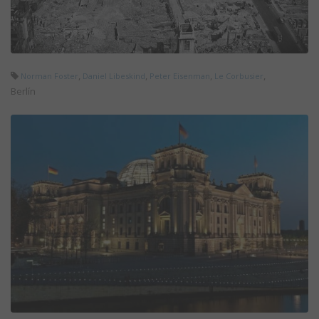
,
,
,
,
Norman Foster
Daniel Libeskind
Peter Eisenman
Le Corbusier
Berlín