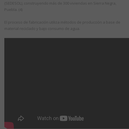
(SEDESOL), construyendo más de 300 viviendas en Sierra Negra,
Puebla. (4)
El proceso de fabricación utiliza métodos de producción a base de
material reciclado y bajo consumo de agua.