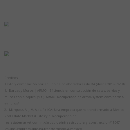
Créditos:
Texto y compilación por equipo de colaboradores de BA (desde 2018-09-18)
1.- Bardas y Muros | ARMO - Eficiencia en construcción de casas, bardas y
muros con bloques. (s. f.). ARMO. Recuperado de armo-system.com/bardas-
y-muros/
2.- Márquez, A. J. V. A. (s. f.). ICA: Una empresa que ha transformado a México.
Real Estate Market & Lifestyle. Recuperado de
realestatemarket.com.mx/articulos/infraestructura-y-construccion/11047-
ica-una-empresa-que-ha-transformado-a-mexico