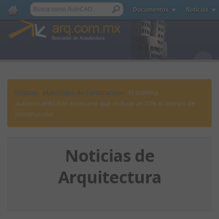
Documentos
Noticias
Noticias
:
Materiales de Construccion
: El sistema
autoensamblable mexicano que reduce un 50% el tiempo de
construcción
Noticias de
Arquitectura