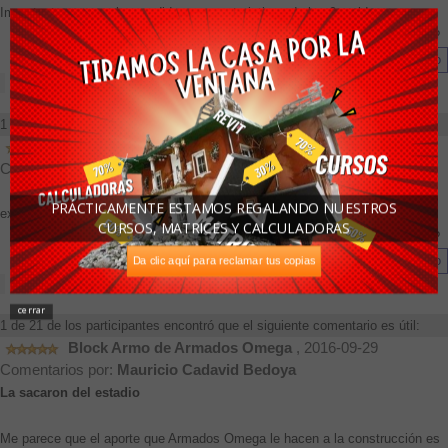
Importante conocer las medidas y caracteristicas de los 6 moldes
Responda al comentario aquí
-
¿Este comentario es útil para usted?
1 de 32 de los participantes encontró que el siguiente comentario es útil:
, 2016-09-11
Comentarios por:
miguel
PRÁCTICAMENTE ESTAMOS REGALANDO NUESTROS
excelente
CURSOS, MATRICES Y CALCULADORAS
Responda al comentario aquí
-
¿Este comentario es útil para usted?
Da clic aquí para reclamar tus copias
cerrar
1 de 21 de los participantes encontró que el siguiente comentario es útil:
Block Armo de Armados Omega
, 2016-09-29
Comentarios por:
Mauricio Cadavid Bedoya
La sacaron del estadio
Me parece que el aporte que Armados Omega le hacen a la construcción es